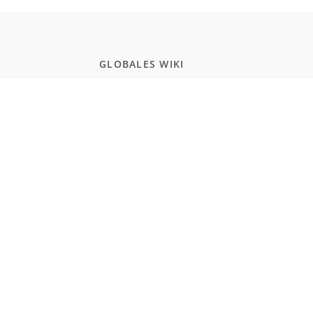
GLOBALES WIKI
Schule
Studium
Zertifikate
Allgemeinwissen
POPULAR PAGES
Programmierung
JavaScript
Naturwissenschaften
Einbürgerungstest Deutschland
Realismus und Naturalismus (Schule)