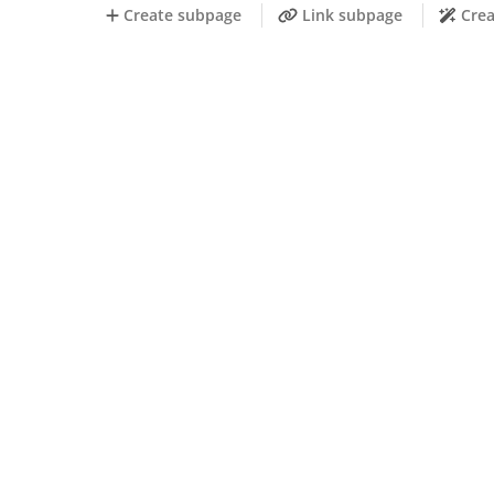
Create subpage
Link subpage
Crea