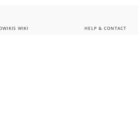
WIKIS WIKI
HELP & CONTACT
ammierung
Dokumentation
ript
Kontakt
wissenschaften
Discord
rgerungstest Deutschland
Twitter
smus und Naturalismus (Schule)
MEMBERSHIP
WARE
Prices
Hub