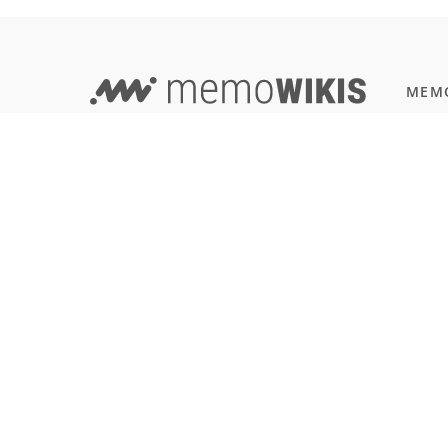
MEMO
Progr
EVERYTHING IN ONE PLACE -
JavaSc
WIKI AND LEARNING TOOL COMBINED!
Natur
Einbü
Terms of Use
Reali
Imprint & Privacy
All users
SOFT
Git
LANGUAGE
Deutsch
English
Français
Español