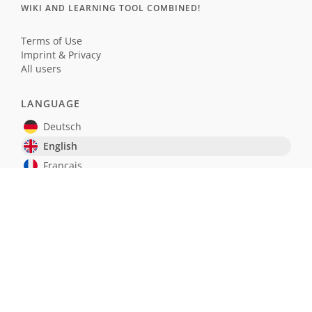
WIKI AND LEARNING TOOL COMBINED!
Terms of Use
Imprint & Privacy
All users
LANGUAGE
Deutsch
English
Français
Español
MEMOWIKIS WIKI
Programmierung
JavaScript
Naturwissenschaften
Einbürgerungstest Deutschland
Realismus und Naturalismus (Schule)