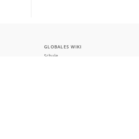
GLOBALES WIKI
Schule
Studium
Zertifikate
Allgemeinwissen
POPULAR PAGES
Programmierung
JavaScript
Naturwissenschaften
Einbürgerungstest Deutschland
Realismus und Naturalismus (Schule)