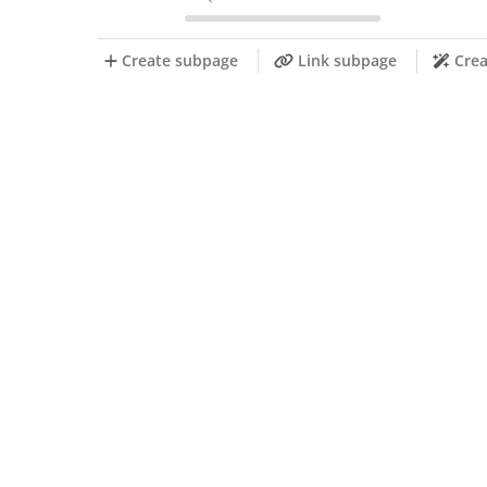
Create subpage
Link subpage
Crea