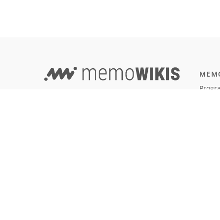
MEMO
Progr
EVERYTHING IN ONE PLACE -
JavaSc
WIKI AND LEARNING TOOL COMBINED!
Natur
Einbü
Terms of Use
Reali
Imprint & Privacy
All users
SOFT
Git
LANGUAGE
Deutsch
English
Français