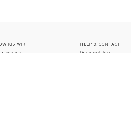
WIKIS WIKI
HELP & CONTACT
ammierung
Dokumentation
ript
Kontakt
wissenschaften
Discord
rgerungstest Deutschland
Twitter
smus und Naturalismus (Schule)
MEMBERSHIP
WARE
Prices
Hub