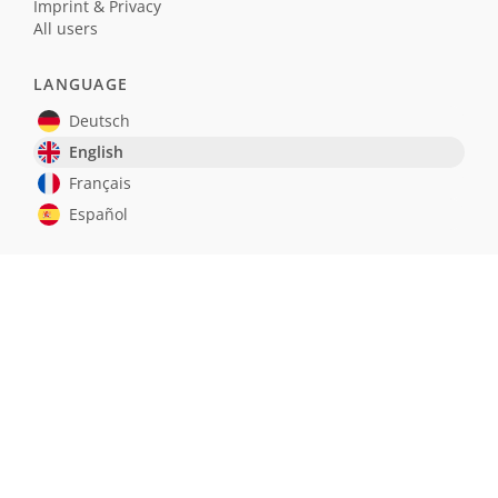
Imprint & Privacy
All users
LANGUAGE
Deutsch
English
Français
Español
MEMOWIKIS WIKI
Programmierung
JavaScript
Naturwissenschaften
Einbürgerungstest Deutschland
Realismus und Naturalismus (Schule)
SOFTWARE
GitHub