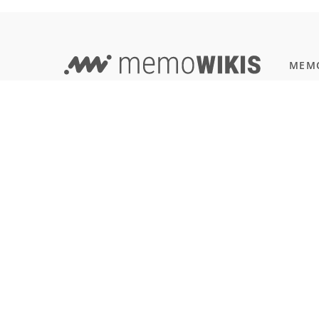
MEMO
Progr
EVERYTHING IN ONE PLACE -
JavaSc
WIKI AND LEARNING TOOL COMBINED!
Natur
Einbü
Terms of Use
Reali
Imprint & Privacy
All users
SOFT
Git
LANGUAGE
Deutsch
English
Français
Español