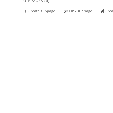
SUBPAGES (0)
Create subpage
Link subpage
Crea