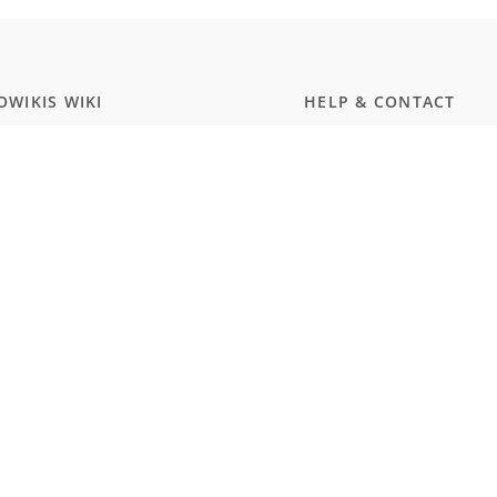
WIKIS WIKI
HELP & CONTACT
ammierung
Dokumentation
ript
Kontakt
wissenschaften
Discord
rgerungstest Deutschland
Twitter
smus und Naturalismus (Schule)
MEMBERSHIP
WARE
Prices
Hub