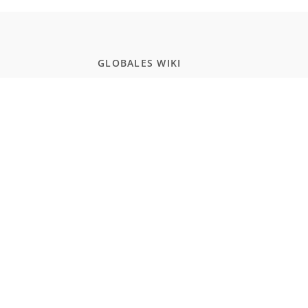
GLOBALES WIKI
Schule
Studium
Zertifikate
Allgemeinwissen
POPULAR PAGES
Programmierung
JavaScript
Naturwissenschaften
Einbürgerungstest Deutschland
Realismus und Naturalismus (Schule)