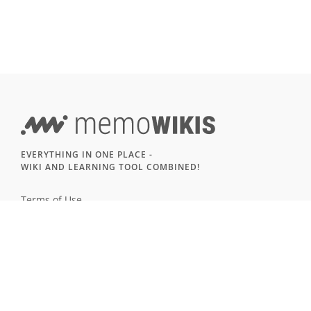
EVERYTHING IN ONE PLACE -
WIKI AND LEARNING TOOL COMBINED!
Terms of Use
Imprint & Privacy
All users
LANGUAGE
Deutsch
English