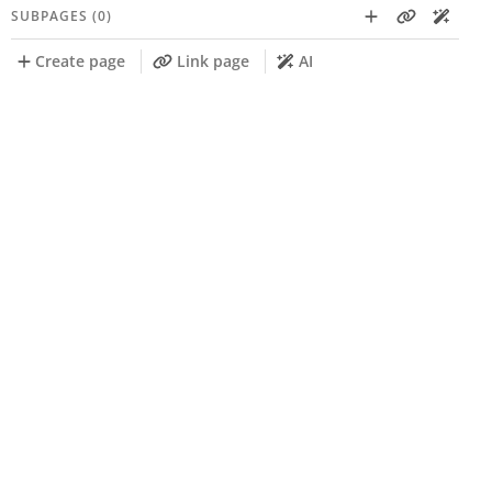
SUBPAGES (0)
Create page
Link page
AI