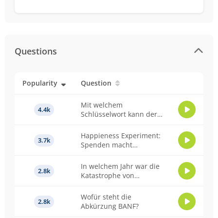
Questions
Popularity
Question
Mit welchem
4.4k
Schlüsselwort kann der
Standardwert eines
Wertes ermittelt werden.
Happieness Experiment:
3.7k
Spenden macht
glücklich. Spielt die
Menge dabei eine Rolle?
In welchem Jahr war die
2.8k
Katastrophe von
Tschernobyl?
Wofür steht die
2.8k
Abkürzung BANF?