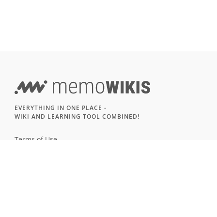
EVERYTHING IN ONE PLACE -
WIKI AND LEARNING TOOL COMBINED!
Terms of Use
Imprint & Privacy
All users
LANGUAGE
Deutsch
English