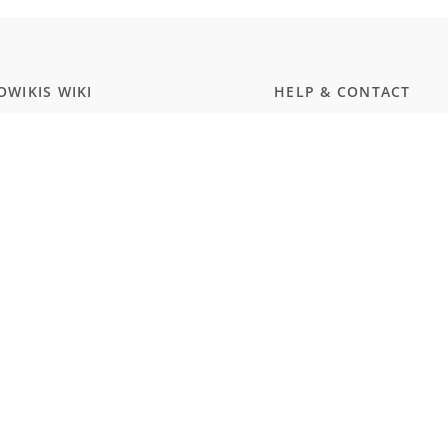
WIKIS WIKI
HELP & CONTACT
ammierung
Dokumentation
ript
Kontakt
wissenschaften
Discord
rgerungstest Deutschland
Twitter
smus und Naturalismus (Schule)
MEMBERSHIP
WARE
Prices
Hub