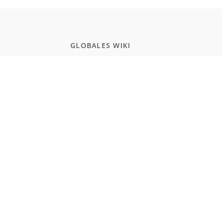
GLOBALES WIKI
Schule
Studium
Zertifikate
Allgemeinwissen
POPULAR PAGES
Programmierung
JavaScript
Naturwissenschaften
Einbürgerungstest Deutschland
Realismus und Naturalismus (Schule)