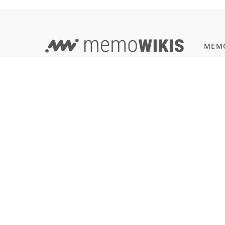
MEMO
Progr
EVERYTHING IN ONE PLACE -
JavaSc
WIKI AND LEARNING TOOL COMBINED!
Natur
Einbü
Terms of Use
Reali
Imprint & Privacy
All users
SOFT
Git
LANGUAGE
Deutsch
English
Français
Español