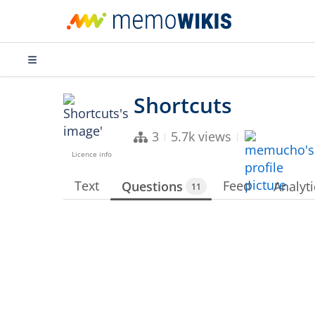
3
5.7k views
Licence info
Text
Feed
Questions
Analyti
11