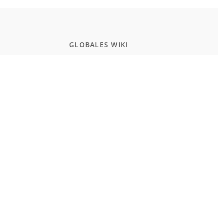
GLOBALES WIKI
Schule
Studium
Zertifikate
Allgemeinwissen
POPULAR PAGES
Programmierung
JavaScript
Naturwissenschaften
Einbürgerungstest Deutschland
Realismus und Naturalismus (Schule)