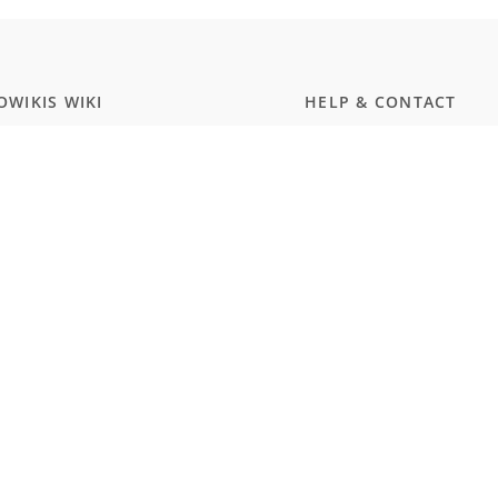
WIKIS WIKI
HELP & CONTACT
ammierung
Dokumentation
ript
Kontakt
wissenschaften
Discord
rgerungstest Deutschland
Twitter
smus und Naturalismus (Schule)
MEMBERSHIP
WARE
Prices
Hub