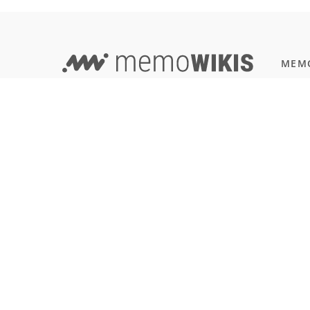
MEMO
Progr
EVERYTHING IN ONE PLACE -
JavaSc
WIKI AND LEARNING TOOL COMBINED!
Natur
Einbü
Terms of Use
Reali
Imprint & Privacy
All users
SOFT
Git
LANGUAGE
Deutsch
English
Français
Español