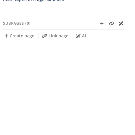
SUBPAGES (0)
Create page
Link page
AI