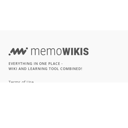
EVERYTHING IN ONE PLACE -
WIKI AND LEARNING TOOL COMBINED!
Terms of Use
Imprint & Privacy
All users
LANGUAGE
Deutsch
English