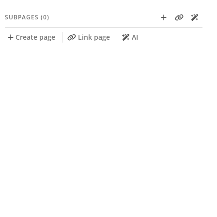
SUBPAGES (0)
Create page
Link page
AI