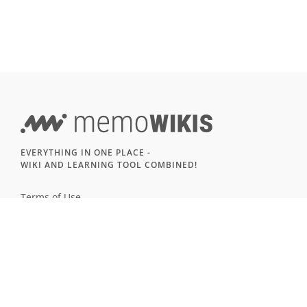
EVERYTHING IN ONE PLACE -
WIKI AND LEARNING TOOL COMBINED!
Terms of Use
Imprint & Privacy
All users
LANGUAGE
Deutsch
English