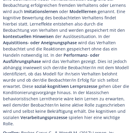
Beobachtung erfolgreichen fremden Verhaltens oder Lernens
wird auch
Imitationslernen
oder
Modelllernen
genannt. Eine
kognitive Bewertung des beobachteten Verhaltens findet
hierbei statt. Lerneffekte entstehen also durch die
Beobachtung von Verhalten und werden gespeichert mit den
kontextuellen Hinweisen
der Auslösesituation. In der
Aquistitions- oder Aneignungsphase
wird das Verhalten
beobachtet und die Reaktionen gespeichert ohne das ein
Handeln notwendig ist. In der
Performanz- oder
Ausführungsphase
wird das Verhalten gezeigt. Dies ist jedoch
abhängig inwieweit sich der/die Beobachter/in mit dem Modell
identifiziert, ob das Modell für ihr/sein Verhalten belohnt
wurde und ob der/die Beobachter/in Erfolg für sich selbst
erwartet. Diese
sozial-kognitiven Lernprozesse
gehen über die
Konditionierungsvorgänge hinaus. In der klassischen
behavioristischen Lerntheorie wäre kein Lernen zu erwarten,
weil dem/der Beobachter/in keine aktive Rolle zugeschrieben
wird und selbst keine Bekräftigung erhält. Die kognitiven und
sozialen
Verarbeitungsprozesse
spielen hier eine wichtige
Rolle.
Quellen
: Becker-Carus C., & Wendt M. (2017) Lernen. In: