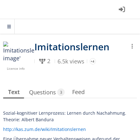
2
6.5k views
+4
Licence info
Text
Feed
Questions
3
Sozial-kognitiver Lernprozess: Lernen durch Nachahmung.
Theorie: Albert Bandura
http://kas.zum.de/wiki/Imitationslernen
Eine Übernahme neuer Verhaltensweisen aufgrund der