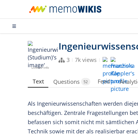
3
7k views
Licence info
Text
Feed
Questions
Analyti
52
Als Ingenieurwissenschaften werden diejen
beschäftigen. Zentrale Fragestellungen bet
befassen sich somit nicht mit sämtlichen
Technik sowie mit der als realisierbar era