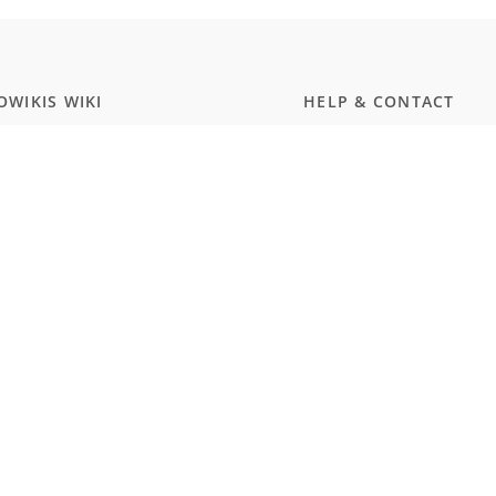
WIKIS WIKI
HELP & CONTACT
ammierung
Dokumentation
ript
Kontakt
wissenschaften
Discord
rgerungstest Deutschland
Twitter
smus und Naturalismus (Schule)
MEMBERSHIP
WARE
Prices
Hub