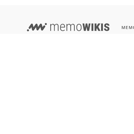
MEMO
Progr
EVERYTHING IN ONE PLACE -
JavaSc
WIKI AND LEARNING TOOL COMBINED!
Natur
Einbü
Terms of Use
Reali
Imprint & Privacy
All users
SOFT
Git
LANGUAGE
Deutsch
English
Français
Español