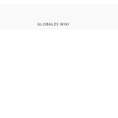
GLOBALES WIKI
Schule
Studium
Zertifikate
Allgemeinwissen
POPULAR PAGES
Programmierung
JavaScript
Naturwissenschaften
Einbürgerungstest Deutschland
Realismus und Naturalismus (Schule)