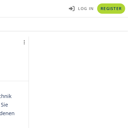
LOG IN
REGISTER
chnik
 Sie
ndenen