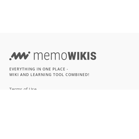
EVERYTHING IN ONE PLACE -
WIKI AND LEARNING TOOL COMBINED!
Terms of Use
Imprint & Privacy
All users
LANGUAGE
Deutsch
English