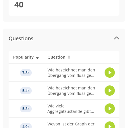
40
Questions
Popularity
Question
Wie bezeichnet man den
7.8k
Übergang vom flüssigen
zum gasförmigen
Aggregatzustand?
Wie bezeichnet man den
5.4k
Übergang vom flüssigen
zum festen
Aggregatzustand?
Wie viele
5.3k
Aggregatzustände gibt
es?
Wovon ist der Graph der
4.9k