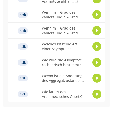
Asymptote abhängig?
Wenn m = Grad des
4.6k
Zählers und n = Grad
des Nenners ist, wann
ist die Asymptote eine
Wenn m = Grad des
4.4k
Parabel?
Zählers und n = Grad
des Nenners ist, wann
liegt eine schräge
Welches ist keine Art
4.3k
Asymptote vor?
einer Asymptote?
Wie wird die Asymptote
4.2k
rechnerisch bestimmt?
Wovon ist die Änderung
3.9k
des Aggregatzustandes
eines Stoffs abhängig?
Wie lautet das
3.6k
Archimedisches Gesetz?