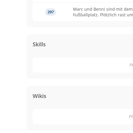
Marc und Benni sind mit dem
297
Fußballplatz. Plötzlich rast um die nächste Kurve ein rotes Auto
und fährt Marc um. Als der Re
viel Blut verloren...
Skills
PP
Wikis
PP