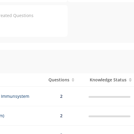
reated Questions
Questions
Knowledge Status
d Immunsystem
2
m)
2