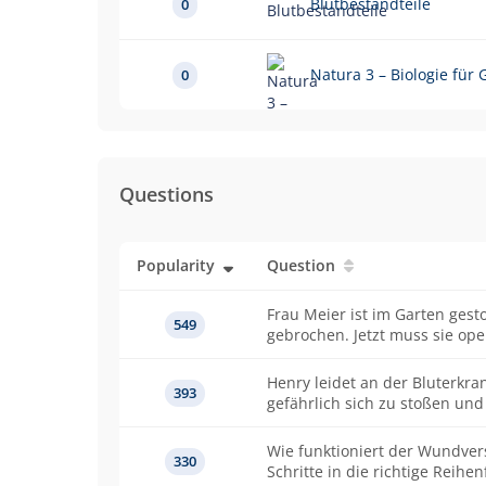
Blutbestandteile
0
Natura 3 – Biologie für
0
Questions
Popularity
Question
Frau Meier ist im Garten gesto
549
gebrochen. Jetzt muss sie ope
vollständig heilen kann. Du m
Krankenhauslabor und...
Henry leidet an der Bluterkra
393
gefährlich sich zu stoßen un
Begründe.
Wie funktioniert der Wundverschluss? Bringe 
330
Schritte in die richtige Reihen