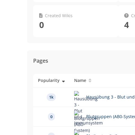
Created Wikis
C
0
4
Pages
Popularity
Name
Hausübung 3 - Blut un
1k
Blutgruppen (AB0-Syste
0