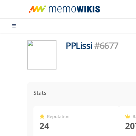
PPLissi
#6677
Stats
Reputation
R
24
20