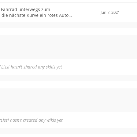
 Fahrrad unterwegs zum
Jun 7, 2021
ttungswagen eintrifft hat Marc sehr
Lissi hasn't shared any skills yet
Lissi hasn't created any wikis yet