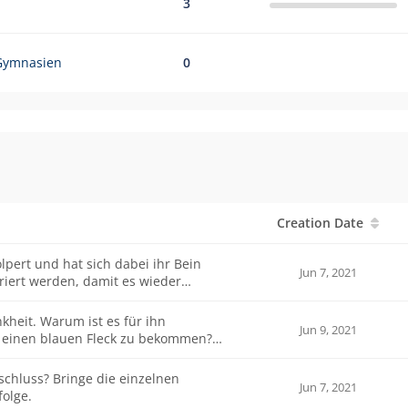
3
 Gymnasien
0
Creation Date
lpert und hat sich dabei ihr Bein
Jun 7, 2021
riert werden, damit es wieder
achst ein Praktikum im
nkheit. Warum ist es für ihn
Jun 9, 2021
d einen blauen Fleck zu bekommen?
die einzelnen
Jun 7, 2021
folge.