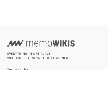
EVERYTHING IN ONE PLACE -
WIKI AND LEARNING TOOL COMBINED!
Terms of Use
Imprint & Privacy
All users
LANGUAGE
Deutsch
English