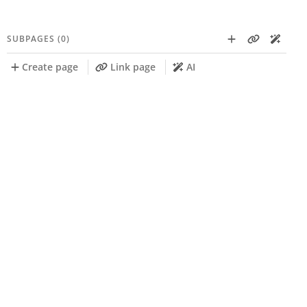
SUBPAGES (0)
Create page
Link page
AI