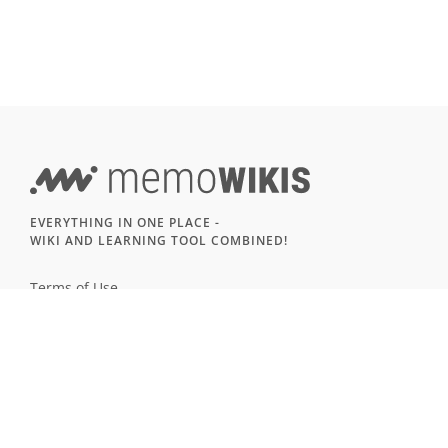
EVERYTHING IN ONE PLACE -
WIKI AND LEARNING TOOL COMBINED!
Terms of Use
Imprint & Privacy
All users
LANGUAGE
Deutsch
English