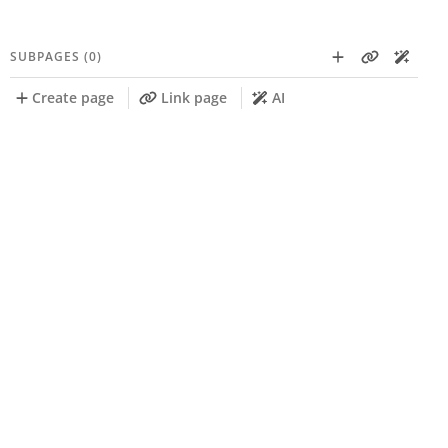
SUBPAGES (0)
Create page
Link page
AI