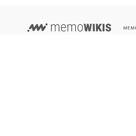
MEMO
Progr
EVERYTHING IN ONE PLACE -
JavaSc
WIKI AND LEARNING TOOL COMBINED!
Natur
Einbü
Terms of Use
Reali
Imprint & Privacy
All users
SOFT
Git
LANGUAGE
Deutsch
English
Français
Español