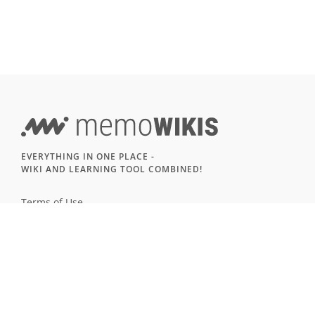
EVERYTHING IN ONE PLACE -
WIKI AND LEARNING TOOL COMBINED!
Terms of Use
Imprint & Privacy
All users
LANGUAGE
Deutsch
English