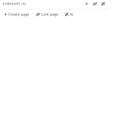
SUBPAGES (0)
Create page
Link page
AI