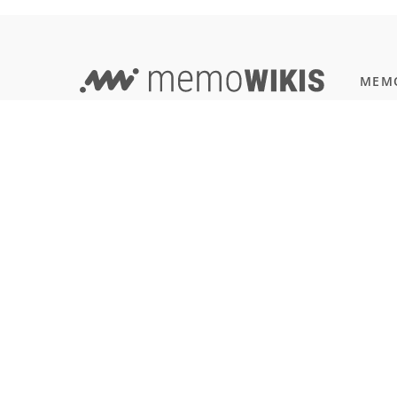
MEMO
Progr
EVERYTHING IN ONE PLACE -
JavaSc
WIKI AND LEARNING TOOL COMBINED!
Natur
Einbü
Terms of Use
Reali
Imprint & Privacy
All users
SOFT
Git
LANGUAGE
Deutsch
English
Français
Español