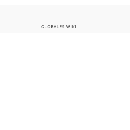
GLOBALES WIKI
Schule
Studium
Zertifikate
Allgemeinwissen
POPULAR PAGES
Programmierung
JavaScript
Naturwissenschaften
Einbürgerungstest Deutschland
Realismus und Naturalismus (Schule)