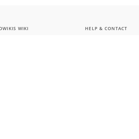
WIKIS WIKI
HELP & CONTACT
ammierung
Dokumentation
ript
Kontakt
wissenschaften
Discord
rgerungstest Deutschland
Twitter
smus und Naturalismus (Schule)
MEMBERSHIP
WARE
Prices
Hub