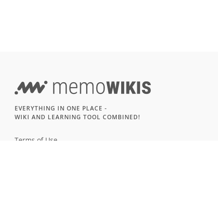
EVERYTHING IN ONE PLACE -
WIKI AND LEARNING TOOL COMBINED!
Terms of Use
Imprint & Privacy
All users
LANGUAGE
Deutsch
English