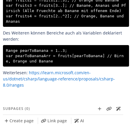
var fruits2 = fruits[2..3]; // Orange und Banane

var fruits3 = fruits[3..]; // Banane, Ananas und Pf
irsich (Alle Fruechte ab Banane mit offenem Ende)

var fruits4 = fruits[2..^2]; // Orange, Banane und 
Ananas
Des Weiteren können Bereiche auch als Variablen deklariert
werden:
Range pearToBanana = 1..3;

var pearToBananaArr = fruits[pearToBanana] // Birn
e, Orange und Banane
Weiterlesen:
https://learn.microsoft.com/en-
us/dotnet/csharp/language-reference/proposals/csharp-
8.0/ranges
SUBPAGES (0)
Create page
Link page
AI