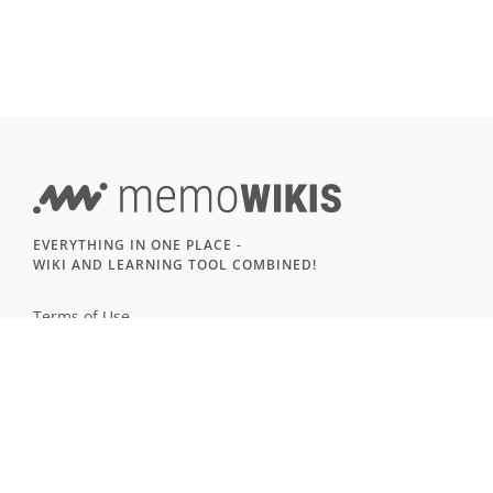
EVERYTHING IN ONE PLACE -
WIKI AND LEARNING TOOL COMBINED!
Terms of Use
Imprint & Privacy
All users
LANGUAGE
Deutsch
English