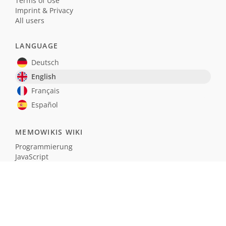
Terms of Use
Imprint & Privacy
All users
LANGUAGE
Deutsch
English
Français
Español
MEMOWIKIS WIKI
Programmierung
JavaScript
Naturwissenschaften
Einbürgerungstest Deutschland
Realismus und Naturalismus (Schule)
SOFTWARE